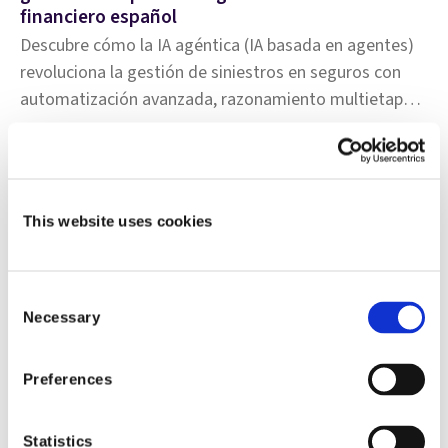
financiero español
Descubre cómo la IA agéntica (IA basada en agentes)
revoluciona la gestión de siniestros en seguros con
automatización avanzada, razonamiento multietapa y
capacidades de toma de decisiones mejoradas en
esta entrega de Cuatro preguntas con Eric Sibony.
This website uses cookies
Consent
Necessary
Selection
Preferences
Reportes e insights
Statistics