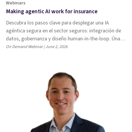
Webinars
Making agentic AI work for insurance
Descubra los pasos clave para desplegar una IA
agéntica segura en el sector seguros: integración de
datos, gobernanza y diseño human-in-the-loop. Únase
a los expertos de Shift, Microsoft y Celent en este
On Demand Webinar | June 2, 2026
seminario web exclusivo.