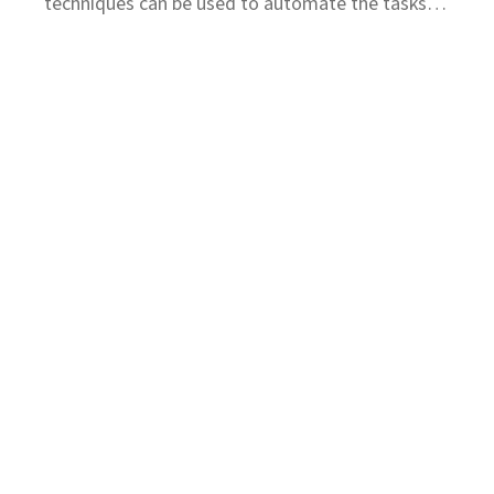
techniques can be used to automate the tasks
involved in resolvi
Soluciones
Fraude
Riesgo
Recobros