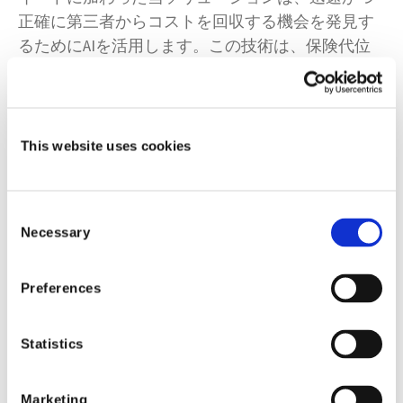
正確に第三者からコストを回収する機会を発見す
るためにAIを活用します。この技術は、保険代位
が可能な請求を検知するだけでなく、具体的な証
拠に裏付けられた実用的ななケースを生成しま
す。Shift Subrogation Detection（シフト・保険代位
検知）は、適用範囲（すべての保険金請求の確
This website uses cookies
認）、一貫性（既知の代位求償シナリオとの照
合）、正確性（AIを駆使し警察の報告書からリコ
ールリストまで、社内外のデータを活用）に重点
Consent
Necessary
Selection
を置くことで、手動による単純なルールベースの
保険代位の識別プロセスを改善します。その結
果、保険金請求による損失が削減され、免責金額
Preferences
の回収率が向上するとともに、保険金請求処理チ
ームは保険金請求の解決に専念できるようになり
Statistics
ます。
Shift Underwriting Fraud Detection
（シフト・
Marketing