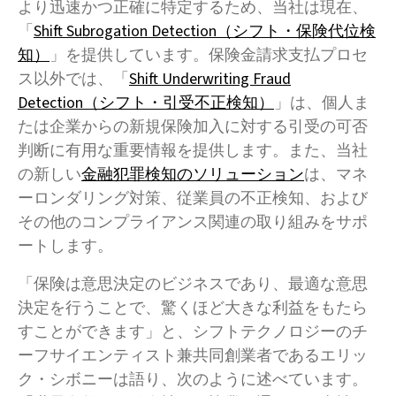
より迅速かつ正確に特定するため、当社は現在、
「
Shift Subrogation Detection（シフト・保険代位検
知）
」を提供しています。保険金請求支払プロセ
ス以外では、「
Shift Underwriting Fraud
Detection（シフト・引受不正検知）
」は、個人ま
たは企業からの新規保険加入に対する引受の可否
判断に有用な重要情報を提供します。また、当社
の新しい
金融犯罪検知のソリューション
は、マネ
ーロンダリング対策、従業員の不正検知、および
その他のコンプライアンス関連の取り組みをサポ
ートします。
「保険は意思決定のビジネスであり、最適な意思
決定を行うことで、驚くほど大きな利益をもたら
すことができます」と、シフトテクノロジーのチ
ーフサイエンティスト兼共同創業者であるエリッ
ク・シボニーは語り、次のように述べています。