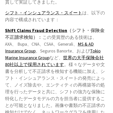
貫して実証してきました。
シフト・インシュアランス・スイート
は、以下の
内容で構成されています：
Shift Claims Fraud Detection
（シフト・保険金
不正請求検知）：
この受賞歴のある技術は、
AXA、 Bupa、CNA、CSAA、Generali、
MS & AD
Insurance Group
、Seguros Banorte、および
Tokio
Marine Insurance Group
など、
世界の大手保険会社
80社以上で採用されています
。様々なデータや文
書を分析して不正請求を検知する機能に加え、シ
フト・インシュアランス・スイートの発売によっ
て、ノイズ除去や、エンティティの再構築等の処
理を行ったデータと共に、シフトの強力な保険に
特化したデータモデルの力を担当者に提供するこ
とが可能となりました。画像や書類の不正請求の
検知だけでなく、ネットワークグラフを使用した