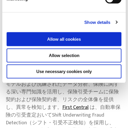
引受不正検知）：
保険引受時の意思決定を最適化
するように設計されたShift Underwriting Fraud
Detection（シフト・引受不正検知）は、AI を保険
Show details
引受プロセスに適用し、不正確またはコンプライ
アンスに準拠していない保険契約を検知します。
Allow all cookies
実用的なアラート表示により、不正な新規契約を
最小限に抑え、望ましくないリスクを回避し、適
Allow selection
切な保険料を課すことができます。Shift
Underwriting Fraud Detection（シフト・引受不正検
Use necessary cookies only
知）は、シフトテクノロジーの精度の高いデータ
モデルおよび洗練されたデータ分析、保険に関す
る深い専門知識を活用し、保険引受チームに保険
契約および保険契約者、リスクの全体像を提供
し、異常を検知します。
First Central
は、自動車保
険の引受査定おいてShift Underwriting Fraud
Detection（シフト・引受不正検知）を採用し、