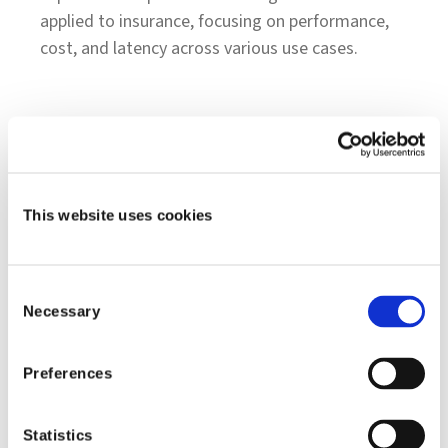
applied to insurance, focusing on performance,
cost, and latency across various use cases.
This website uses cookies
Consent
Necessary
Selection
Shift Insurance Perspectives: edición de
Preferences
análisis de imágenes fraudulentas
Descubra cómo las soluciones de IA generativa
ayudan a las aseguradoras a detectar fraudes, a
Statistics