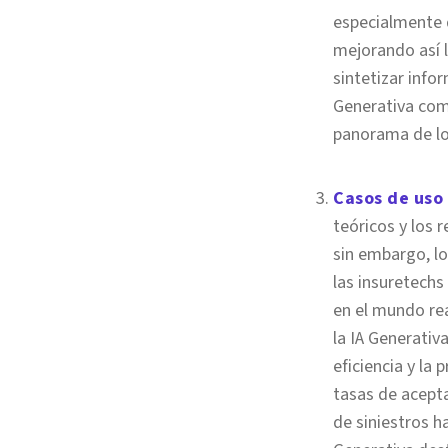
especialmente d
mejorando así l
sintetizar info
Generativa como
panorama de lo
Casos de uso
teóricos y los 
sin embargo, lo
las insuretechs
en el mundo rea
la IA Generati
eficiencia y la
tasas de acepta
de siniestros h