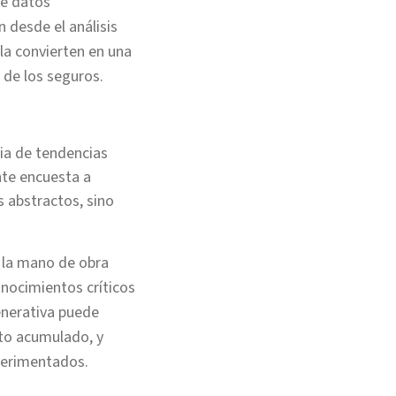
de datos
 desde el análisis
la convierten en una
 de los seguros.
cia de tendencias
nte encuesta a
s abstractos, sino
la mano de obra
nocimientos críticos
enerativa puede
ento acumulado, y
perimentados.