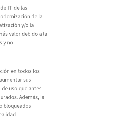
de IT de las
modernización de la
tización y/o la
más valor debido a la
s y no
ación en todos los
 aumentar sus
s de uso que antes
turados. Además, la
so bloqueados
ealidad.