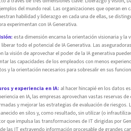
o a través de tres dimensiones clave: Liderazgo y visión, D
 ejemplos del mundo real. Las organizaciones que operan en 
stran habilidad y liderazgo en cada una de ellas, se disting
ra experimentan con IA Generativa.
isión:
esta dimensión encarna la orientación visionaria y la v
 liberar todo el potencial de IA Generativa. Las aseguradora
n la visión de aprovechar el poder de la IA generativa puede
ntar las capacidades de los empleados con menos experienci
os y la orientación necesarios para sobresalir en sus funcio
ros y experiencia en IA:
al hacer hincapié en los datos e
periencia en IA, las empresas aprovechan vastas reservas d
rmadas y mejorar las estrategias de evaluación de riesgos. 
necido en silos y, como resultado, sin utilizar (o infrautiliz
or que impulsa las transformaciones de IT dirigidas por GenAI
de las IT extrayendo información procesable de grandes ca