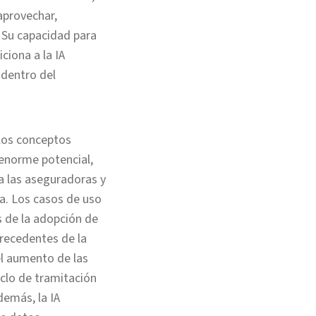
aprovechar,
. Su capacidad para
ciona a la IA
 dentro del
 los conceptos
n enorme potencial,
 a las aseguradoras y
a. Los casos de uso
s de la adopción de
recedentes de la
 el aumento de las
iclo de tramitación
demás, la IA