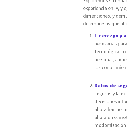
Exploremos su impact
experiencia en IA, y
dimensiones, y demue
de empresas que aho
Liderazgo y v
necesarias para
tecnológicas co
personal, aume
los conocimient
Datos de segu
seguros y la ex
decisiones info
ahora han perma
ahora en el mot
modernización 