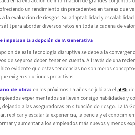
taca en la extracción de información de grandes conjuntos 
ofreciendo un rendimiento sin precedentes en tareas que van
 la evaluación de riesgos. Su adaptabilidad y escalabilidad 
sátil para abordar diversos retos en toda la cadena de valor
e impulsan la adopción de IA Generativa
opción de esta tecnología disruptiva se debe a la convergen
ivos de seguros deben tener en cuenta. A través de una recie
se hizo evidente que estas tendencias no son meros concepto
que exigen soluciones proactivas.
ano de obra:
en los próximos 15 años se jubilará el
50%
de 
empleados experimentados se llevan consigo habilidades y co
, dejando a las aseguradoras en situación de riesgo. La IA G
r, replicar y escalar la experiencia, la pericia y el conocimi
a formar y aumentar a los empleados más nuevos y menos ex