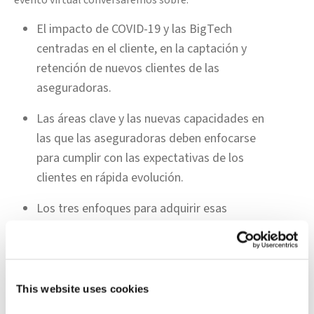
evento virtual conversaremos sobre:
El impacto de COVID-19 y las BigTech
centradas en el cliente, en la captación y
retención de nuevos clientes de las
aseguradoras.
Las áreas clave y las nuevas capacidades en
las que las aseguradoras deben enfocarse
para cumplir con las expectativas de los
clientes en rápida evolución.
Los tres enfoques para adquirir esas
capacidades y permanecer en la carrera.
Panelists:
Alexander Villanueva - Director de Ventas para
Latam - Shift Technology Omar Lopez - Presidente -
This website uses cookies
Association Insurtech Mexico Geovanni Millan - Director de
la Industria de Seguros - Capgemini
Regístrate ahora