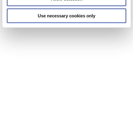
Use necessary cookies only
Soluciones
Fraude
Riesgo
Recobros
Siniestros
Por qué Shift
Compañía