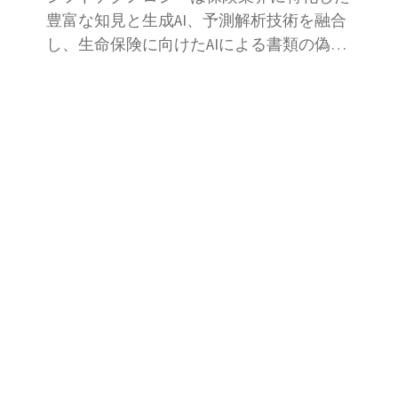
豊富な知見と生成AI、予測解析技術を融合
し、生命保険に向けたAIによる書類の偽造
や改ざん、使いまわしといった書類解析を
検出します。
カテゴリ
保険金不正請求対策－損保向け
保険金不正請求対策－生保向け