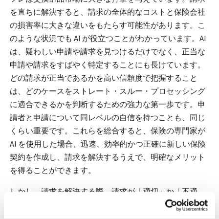
を直ちに解決すると、請求の全体的なコストと保険会社
の損害率に大きな違いをもたらす可能性があります。こ
のような状況でも AI が役立つことがわかっています。AI
は、疑わしい申請や請求を見つけるだけでなく、正当な
申請や請求をすばやく特定することにも長けています。
どの請求が正当であるかを高い信頼度で把握すること
は、どのケースをストレート・スルー・プロセッシング
に適合できるかを判断するための強力な第一歩です。申
請者と申請について同レベルの自信を持つことも、同じ
くらい重要です。これらを総合すると、保険の専門家が
AI を使用した場合、迅速、効率的かつ正確に新しい保険
契約を作成し、請求を解決するうえで、明確なメリット
を得ることができます。
しかし、請求を解決する際、請求が「適切」か「不適
切」かを知れば良いだけではないことはご存じのとおり
です。適切な請求であっても状況が複雑で、最適な結果