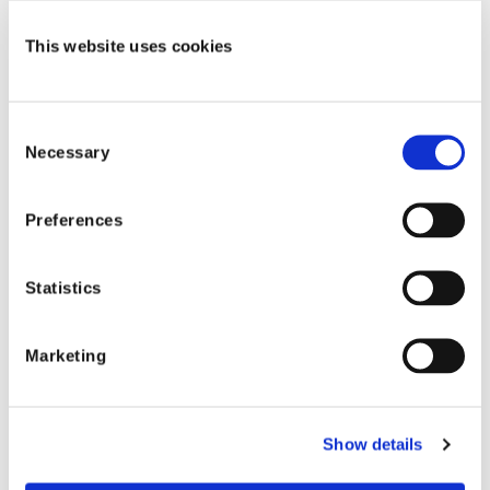
を得るには経験豊富な専門家の手を必要とする場合があ
This website uses cookies
るのです。このような場合、AIは、解決済みの請求の過
去のパターンに基づいて、経済的な影響が最も大きい事
例に優先順位を付け、請求処理担当者がどのように、そ
Consent
してどの箇所に時間を費やすのが最善かを見極めるのを
Necessary
Selection
助けます。また、AI を使用して、請求が誇張されている
事例を検出してフラグを立てることもできます。これに
Preferences
より、必ずしも不正という恐ろしい言葉を使うことな
く、公正ながらも慎重な解決が保証されます。
Statistics
残念ながら、犯罪者はさまざまな形や規模を取り、サー
ビス プロバイダー コミュニティも例外ではなく、保険会
Marketing
社と契約者を同様に利用しようとします。このような状
況において、AIは、過大請求することで知られているプ
ロバイダー、または競合他社よりも高額であることが証
Show details
明されているプロバイダーにフラグを立てられるので
す。そのため、保険会社は、迅速、公正、費用対効果の