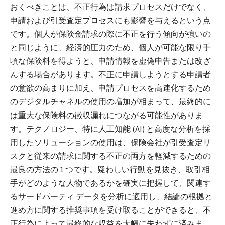
おくべきことは、不正行為は請求プロセスだけでなく、
申請および引受査定プロセスにも影響を与えるという点
です。個人が保険金請求の際に不正を行う傾向が強いの
と同じように、経済的圧力のため、個人が可能な限り手
頃な保険料を得ようと、申請情報を虚偽申告または改ざ
んする場合があります。不正に申請しようとする申請者
の意欲の高まりに加え、申請プロセスを高速化するため
のデジタルチャネルの使用の増加が相まって、最終的に
は重大な保険料の徴収漏れにつながる可能性がありま
す。テクノロジー、特に人工知能 (AI) と高度な分析を採
用したソリューションの使用は、保険会社が引受査定リ
スクと従来の請求に関する不正の両方を軽減するための
最良の方法の 1 つです。疑わしい行動を見抜き、取引相
手がどのような人物であるかを確実に把握して、関連す
るサードパーティ データを分析に適用し、結論の根拠と
進め方に関する推奨事項を受け取ることができると、不
正行為によって最終的な収益を大幅に失わずに済みま