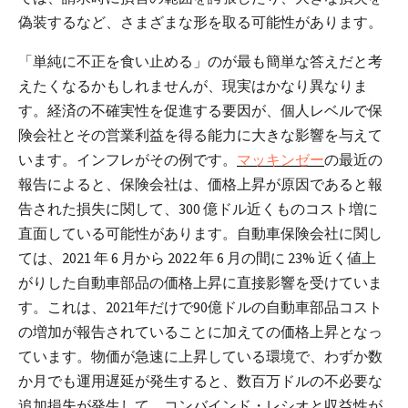
偽装するなど、さまざまな形を取る可能性があります。
「単純に不正を食い止める」のが最も簡単な答えだと考
えたくなるかもしれませんが、現実はかなり異なりま
す。経済の不確実性を促進する要因が、個人レベルで保
険会社とその営業利益を得る能力に大きな影響を与えて
います。インフレがその例です。
マッキンゼー
の最近の
報告によると、保険会社は、価格上昇が原因であると報
告された損失に関して、300 億ドル近くものコスト増に
直面している可能性があります。自動車保険会社に関し
ては、2021 年 6 月から 2022 年 6 月の間に 23% 近く値上
がりした自動車部品の価格上昇に直接影響を受けていま
す。これは、2021年だけで90億ドルの自動車部品コスト
の増加が報告されていることに加えての価格上昇となっ
ています。物価が急速に上昇している環境で、わずか数
か月でも運用遅延が発生すると、数百万ドルの不必要な
追加損失が発生して、コンバインド・レシオと収益性が