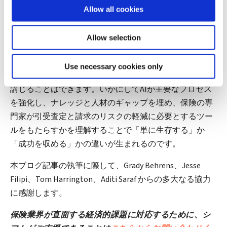
Allow all cookies
高い修理サービスを提供する、最適な実績を持つ最寄り
の修理店を勧めることができます。
Allow selection
保険会社は、経済に不確実性をもたらす状況から無縁で
はいられません。ただし、そのようなリスクの多くから
Use necessary cookies only
ビジネスを間違いなく保護するために、実際的な措置を
講じることはできます。いかにしてAIが主要なプロセス
を強化し、ナレッジと人材のギャップを埋め、保険の専
門家が引受査定と請求のリスクの軽減に必要とするツー
ルをもたらすかを理解することで「単に生存する」か
「成功を収める」かの違いが生まれるのです。
本ブログ記事の執筆に際して、Grady Behrens、Jesse
Filipi、Tom Harrington、Aditi Saraf からの多大なる協力
に感謝します。
保険業界が直面する経済的課題に対応するために、シ