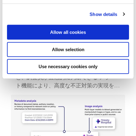
Show details
Allow all cookies
Reports & Insights
Allow selection
インフォグラフィック：生成AI時代の
書類不正
Use necessary cookies only
シフトテクノロジーは、多層的な書類解析
と、調査員が直感的に判断できる アラー
ト機能により、高度な不正対策の実現をパ
ートナーとして支えます。