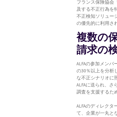
フランス保険協会「
及する不正行為を
不正検知ソリューショ
の優先的に利用さ
複数の
請求の
ALFAの参加メン
の30％以上を分析
な不正シナリオに照
ALFAに送られ、
調査を支援するた
ALFAのディレクター
て、企業が一丸と