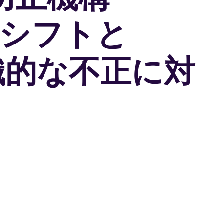
- シフトと
織的な不正に対