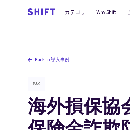
Why Shift
カテゴリ
Back to 導入事例
P&C
海外損保協
保険金詐欺