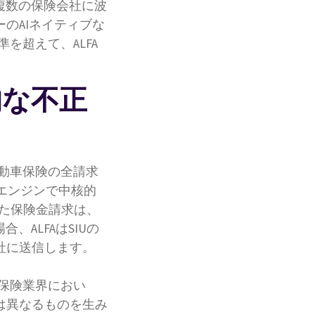
複数の保険会社に波
のAIネイティブな
準を超えて、ALFA
的な不正
自動車保険の全請求
析エンジンで中核的
した保険金請求は、
ALFAはSIUの
社に送信します。
Aは保険業界におい
は異なるものを生み