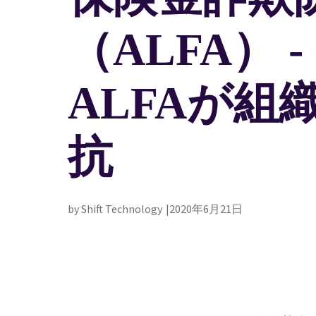
（ALFA） 
ALFAが組
抗
by Shift Technology
2020年6月21日