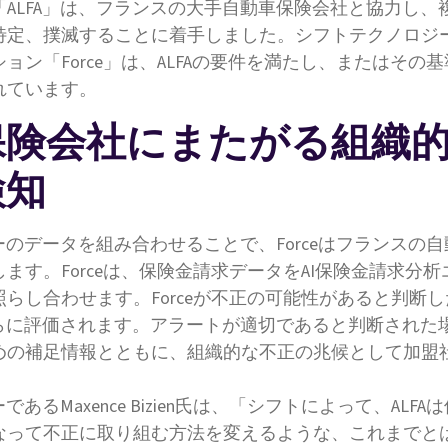
ALFA」は、フランスの大手自動車保険会社と協力し、
特定、撲滅することに着手しました。シフトテクノロジー
ン「Force」は、ALFAの要件を満たし、またはその基
れています。
保険会社にまたがる組織
検知
バーのデータを組み合わせることで、Forceはフランスの
します。Forceは、保険金請求データをAI保険金請求分
らし合わせます。Forceが不正の可能性があると判断
さらに評価されます。アラートが適切であると判断された場合、
めの補足情報とともに、組織的な不正の兆候として加盟
であるMaxence Bizien氏は、「シフトによって、ALF
なって不正に取り組む方法を変えるような、これまでと