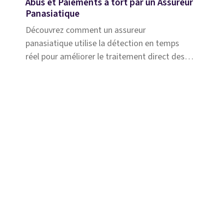
Abus et Paiements à tort par un Assureur
Panasiatique
Découvrez comment un assureur
panasiatique utilise la détection en temps
réel pour améliorer le traitement direct des
demandes d'indemnisation, réduisant ainsi
les fraudes, les abus et les paiements à tort.
Solutions