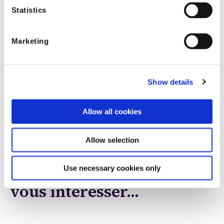
lieu de travail de nos employés.
Statistics
Merci de votre confiance et de votre compréhension
alors que nous travaillons tous ensemble à travers
Marketing
cette situation sans précédent.
Show details
Allow all cookies
Shift Technology
Allow selection
Articles susceptibles de
Use necessary cookies only
vous intéresser...