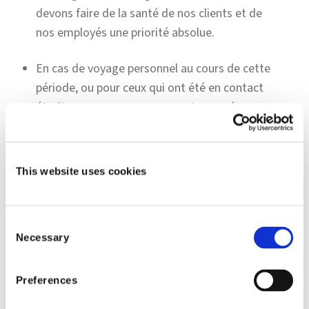
devons faire de la santé de nos clients et de
nos employés une priorité absolue.
En cas de voyage personnel au cours de cette
période, ou pour ceux qui ont été en contact
étroit avec une personne ayant voyagée vers
des destinations considérées à risques, les
employés seront tenus de rester en
quarantaine pendant une période de 14 jours.
This website uses cookies
Sur la base des recommandations des
autorités locales, nous activons les
Consent
dispositions « travail à domicile » de notre
Necessary
Selection
Plan de Continuité d'Activité en cas de
pandémie. Nous sommes entièrement prêts à
Preferences
répondre à vos besoins, indépendamment du