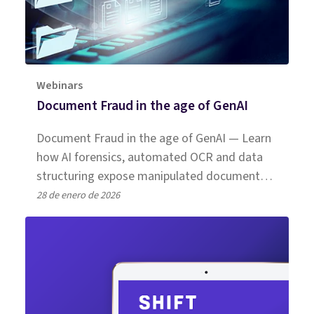
Webinars
Document Fraud in the age of GenAI
Document Fraud in the age of GenAI — Learn
how AI forensics, automated OCR and data
structuring expose manipulated documents
and boost SIU detection.
28 de enero de 2026