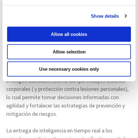
modelo de agregadores.
Show details
Sin embargo, el modelo está evolucionando. En
Europa se empezó a implementar hace 5–7 años, y
Allow all cookies
más recientemente se ha extendido a EE.UU. con el
Insurance Data Network (IDN)
. Estas redes incorporan
Allow selection
automatización y análisis en tiempo real, generando
alertas sobre comportamientos pasados del
Use necessary cookies only
reclamante, vínculos con redes de fraude o exposición
a riesgos asociados (como los que incluyen lesiones
corporales ( y protección contra lesiones personales),
lo cual permite tomar decisiones informadas con
agilidad y fortalecer las estrategias de prevención y
mitigación de riesgos.
La entrega de inteligencia en tiempo real a los