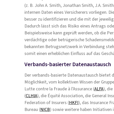
(z. B. John A. Smith, Jonathan Smith, J.A. Smit
internen Daten eines Versicherers vorliegen. Di
besser zu identifizieren und die mit der jeweil
Dadurch lässt sich das Risiko eines Antrags ode
Beispielsweise kann geprüft werden, ob die Pers
verdächtige oder betrügerische Schadensmeldu
bekannten Betrugsnetzwerk in Verbindung steht
somit einen erheblichen Einfluss auf das Gesch
Verbands-basierter Datenaustausch
Der verbands-basierte Datenaustausch bietet 
Möglichkeit, vom kollektiven Wissen der Gruppe
Lutte contre la Fraude à l’Assurance (
ALFA
), di
(
CLHIA
), die Équité Association, die General In
Federation of Insurers (
HKFI
), das Insurance F
Bureau (
NICB
) sowie weitere haben Initiativen 