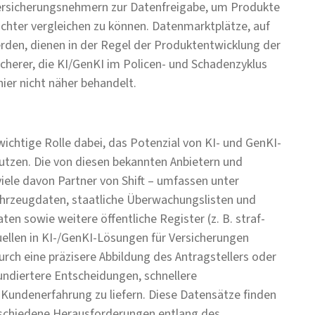
ersicherungsnehmern zur Datenfreigabe, um Produkte
ichter vergleichen zu können. Datenmarktplätze, auf
den, dienen in der Regel der Produktentwicklung der
sicherer, die KI/GenKI im Policen- und Schadenzyklus
ier nicht näher behandelt.
ichtige Rolle dabei, das Potenzial von KI- und GenKI-
nutzen. Die von diesen bekannten Anbietern und
iele davon Partner von Shift – umfassen unter
hrzeugdaten, staatliche Überwachungslisten und
ten sowie weitere öffentliche Register (z. B. straf-
quellen in KI-/GenKI-Lösungen für Versicherungen
urch eine präzisere Abbildung des Antragstellers oder
fundiertere Entscheidungen, schnellere
Kundenerfahrung zu liefern. Diese Datensätze finden
rschiedene Herausforderungen entlang des