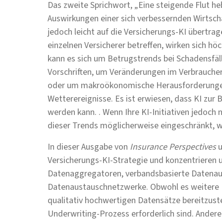
Das zweite Sprichwort, „Eine steigende Flut he
Auswirkungen einer sich verbessernden Wirtschaf
jedoch leicht auf die Versicherungs-KI übertrage
einzelnen Versicherer betreffen, wirken sich hö
kann es sich um Betrugstrends bei Schadensfä
Vorschriften, um Veränderungen im Verbrauch
oder um makroökonomische Herausforderungen 
Wetterereignisse. Es ist erwiesen, dass KI zu
werden kann. . Wenn Ihre KI-Initiativen jedoch n
dieser Trends möglicherweise eingeschränkt, w
In dieser Ausgabe von
Insurance Perspectives
u
Versicherungs-KI-Strategie und konzentrieren un
Datenaggregatoren, verbandsbasierte Datenau
Datenaustauschnetzwerke. Obwohl es weitere Mo
qualitativ hochwertigen Datensätze bereitzustel
Underwriting-Prozess erforderlich sind. Ander