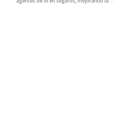
agentes de IA en seguros, mejorando la
eficiencia y claridad en la industria.
Soluciones
Fraude
Riesgo
Recobros