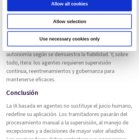
juicio de los expertos para crear datasets de
Allow all cookies
entrenamiento que reflejan decisiones reales.
Construye una “fábrica” de entrega crossfuncional
Allow selection
para desarrollar, probar, desplegar y monitorizar los
agentes. Define KPIs y mecanismos de control desde
Use necessary cookies only
el inicio, comienza con revisión humana y amplía la
autonomía según se demuestra la fiabilidad. Y, sobre
todo, itera: los agentes requieren supervisión
continua, reentrenamientos y gobernanza para
mantenerse eficaces.
Conclusión
La IA basada en agentes no sustituye el juicio humano,
redefine su aplicación. Los tramitadores pasarán del
procesamiento manual a la supervisión, al manejo de
excepciones y a decisiones de mayor valor añadido.