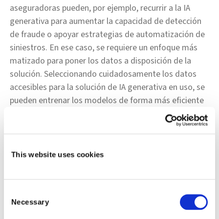
aseguradoras pueden, por ejemplo, recurrir a la IA
generativa para aumentar la capacidad de detección
de fraude o apoyar estrategias de automatización de
siniestros. En ese caso, se requiere un enfoque más
matizado para poner los datos a disposición de la
solución. Seleccionando cuidadosamente los datos
accesibles para la solución de IA generativa en uso, se
pueden entrenar los modelos de forma más eficiente
y eficaz, y garantizar que las respuestas generadas
tengan el contexto correcto y sean realmente
efectivas para el negocio.
This website uses cookies
Hacer la IA generativa accesible y escalable
Cualquier solución tecnológica es tan útil como
Consent
accesible y escalable. Para muchas aseguradoras, eso
Necessary
Selection
significará hacer de la IA generativa una parte integral