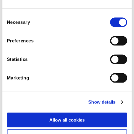
万ドルもの損害を被ることになる不正パターン、
外れ値、異常値を発見できる可能性が高まりま
Consent
す。医療保険では、フォルダー、静的文書、スプ
Necessary
Selection
レッドシートを使用してケースを管理するのでは
なく、リアルタイムのコラボレーションを強化
し、すべての請求アクティビティと更新を追跡
Preferences
し、冗長タスクや見落とされているタスクを削減
するケース ワークフロー ソリューションを実装す
Statistics
る必要があります。
支払後機能の結果から強化学習を活用したフィー
Marketing
ドバック メカニズムを設けることも、堅牢な不正
検知戦略の基礎となります。学習内容には、内部
調査分析からのインサイトと外部ソースからの情
Show details
報が含まれている必要があります。こうしたもの
を提供することは、請求監査人や調査員が膨大な
Allow all cookies
量の複雑な請求を集計し評価するために単純なフ