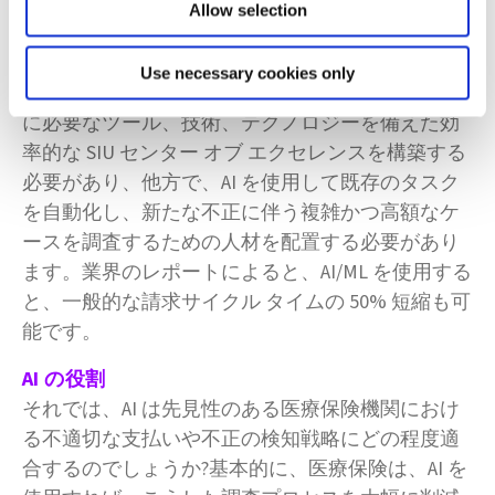
ラグを探しているだけでは、不可能です。一般的
Allow selection
な請求サイクル期間としては、複雑さにもよりま
すが、平均で 2 週間かかり、数か月かかることも
Use necessary cookies only
あります。医療保険は、効率と精度を高めるため
に必要なツール、技術、テクノロジーを備えた効
率的な SIU センター オブ エクセレンスを構築する
必要があり、他方で、AI を使用して既存のタスク
を自動化し、新たな不正に伴う複雑かつ高額なケ
ースを調査するための人材を配置する必要があり
ます。業界のレポートによると、AI/ML を使用する
と、一般的な請求サイクル タイムの 50% 短縮も可
能です。
AI の役割
それでは、AI は先見性のある医療保険機関におけ
る不適切な支払いや不正の検知戦略にどの程度適
合するのでしょうか?基本的に、医療保険は、AI を