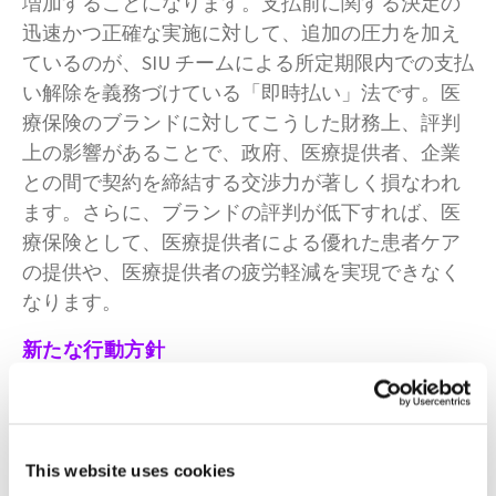
増加することになります。支払前に関する決定の
迅速かつ正確な実施に対して、追加の圧力を加え
ているのが、SIU チームによる所定期限内での支払
い解除を義務づけている「即時払い」法です。医
療保険のブランドに対してこうした財務上、評判
上の影響があることで、政府、医療提供者、企業
との間で契約を締結する交渉力が著しく損なわれ
ます。さらに、ブランドの評判が低下すれば、医
療保険として、医療提供者による優れた患者ケア
の提供や、医療提供者の疲労軽減を実現できなく
なります。
新たな行動方針
医療保険が、ネットワークとコネクションに関す
るすべての請求を (過去と現在の両方について) 集
計して調査すれば、その都度 1 ケースを調査して
いた場合に見落とされてしまって保険機関が数百
This website uses cookies