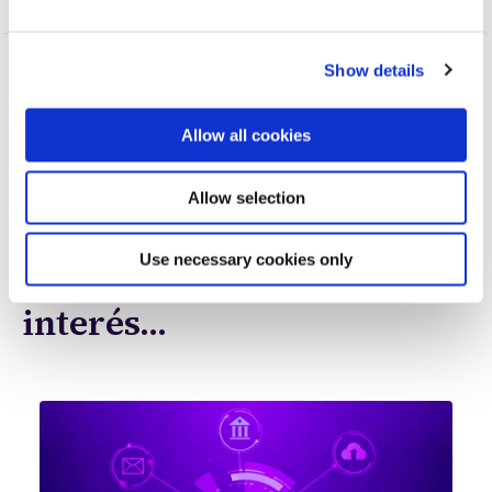
Show details
Topics
IA
GenAI
Allow all cookies
Shift Technology
Allow selection
Use necessary cookies only
Posts que pueden ser de tu
interés...