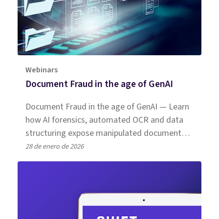
Webinars
Document Fraud in the age of GenAI
Document Fraud in the age of GenAI — Learn
how AI forensics, automated OCR and data
structuring expose manipulated documents
and boost SIU detection.
28 de enero de 2026