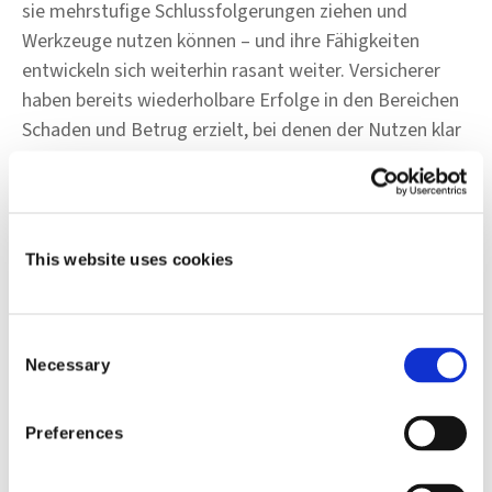
sie mehrstufige Schlussfolgerungen ziehen und
Werkzeuge nutzen können – und ihre Fähigkeiten
entwickeln sich weiterhin rasant weiter. Versicherer
haben bereits wiederholbare Erfolge in den Bereichen
Schaden und Betrug erzielt, bei denen der Nutzen klar
messbar ist. Gleichzeitig machen geschäftliche
Realitäten wie Kostendruck, Fachkräftemangel und
steigende Kundenerwartungen Automatisierung zu
einem strategischen Imperativ.
This website uses cookies
Darüber hinaus verfügen viele Versicherer heute über
ausgereifte Datenpipelines, APIs und digitale
Consent
Workflows, die den sicheren Einsatz von Agenten
Necessary
Selection
überhaupt erst ermöglichen. Bereitschaft bedeutet
jedoch nicht, dass die Komplexität verschwindet. Eine
Preferences
erfolgreiche Einführung erfordert diszipliniertes
Change Management, belastbare Guardrails und