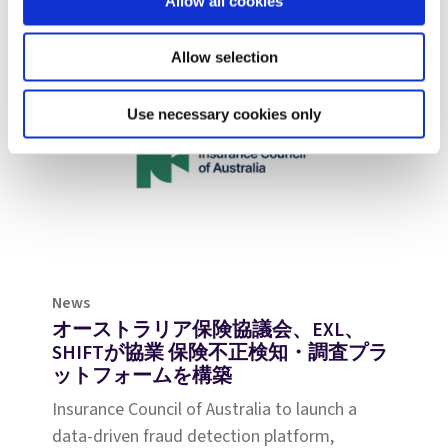
Allow all cookies
の「洞察に満ちた4つの質問」シリーズ
で、Agentic AIが高度な自動化、多段階推
論、強化された意思決定能力によって保険
Allow selection
金請求をいかに革新するかをご覧くださ
い。
Use necessary cookies only
News
オーストラリア保険協議会、EXL、
SHIFTが協業 保険不正検知・調査プラ
ットフォームを構築
Insurance Council of Australia to launch a
data-driven fraud detection platform,