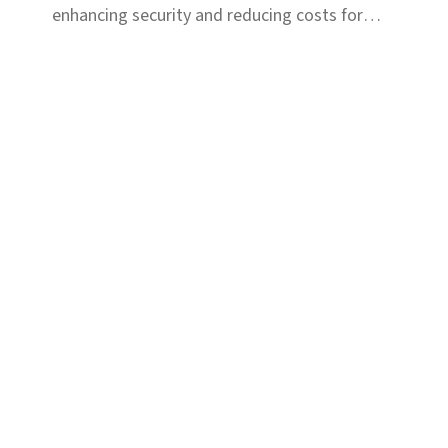
enhancing security and reducing costs for
policyholders nationwide.
カテゴリ
保険金不正請求対策－損保向け
保険金不正請求対策－生保向け
保険金査定プロセス効率化