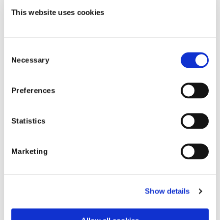
生成AIの活用が保険業でも進んでいます。
This website uses cookies
代表的な事例や保険会社にどのような成果
をもたらすのか、解説します。
Consent
Necessary
Selection
Preferences
Statistics
Marketing
Reports & Insights
エージェンティックAIについての4つ
の質問 ー Eric Sibony
Show details
Shift Technologyのエリック・シボニー氏と