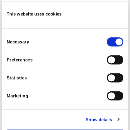
い。
シフトテクノロジーについて
This website uses cookies
シフトテクノロジーは、グローバルな保険業界向
けに設計された唯一のAIネイティブの意思決定自
Consent
動化および最適化ソリューションを提供していま
Necessary
Selection
す。シフト・インシュアランス・スイートは、保
険契約のライフサイクル全体にわたる重要なプロ
Preferences
セスに対応し、保険会社のより迅速で正確な保険
金請求処理と保険契約の解決をサポートします。
Statistics
シフトテクノロジーはこれまでに数十億件に上る
保険金請求を分析した実績を持ち、Frost & Sullivan
の「2020 Global Claims Solutions for Insurance
Marketing
Market Leadership Award（保険市場リーダーシップ
のグローバルクレームソリューション賞）」を受
賞しています。詳細については、
https://local.shift-
Show details
technology.com/jp/
にアクセスしてください。