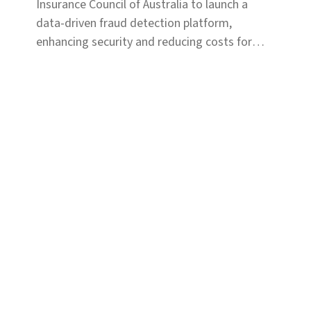
Insurance Council of Australia to launch a
data-driven fraud detection platform,
enhancing security and reducing costs for
policyholders nationwide.
カテゴリ
保険金不正請求対策－損保向け
保険金不正請求対策－生保向け