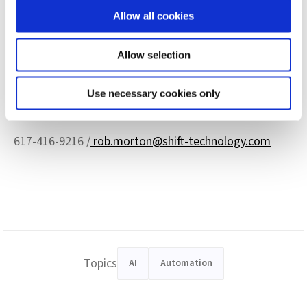
Allow all cookies
お問い合わせ先
ロブ・モートン（Rob Morton）
Allow selection
コーポレート・コミュニケーション
Use necessary cookies only
シフトテクノロジー
617-416-9216 /
rob.morton@shift-technology.com
Topics
AI
Automation