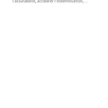
l’assurabilité, accélérer l’indemnisation,
renforcer la détection de la fraude, préserver
la justice assurantielle.
Solutions
Fraude
Risque et Conformité
Recours