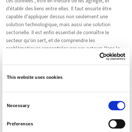
ces données ; être en mesure de les agréger, et
d'établir des liens entre elles. Il faut ensuite être
capable d'appliquer dessus non seulement une
solution technologique, mais aussi une solution
sectorielle. Il est enfin essentiel de connaître le
secteur qu’on sert, et de comprendre les
problématiques rencontrées par ses acteurs.Dans le
cas de la détection des fraudes, des risques liés à la
souscription et des délits financiers, il faut également
posséder une connaissance approfondie des acteurs
This website uses cookies
mal intentionnés. Lorsqu’on parvient à réunir
l’ensemble de ces éléments au sein d’une solution, on
peut réellement espérer obtenir quelque chose
Consent
d'extraordinaire.
Necessary
Selection
Ce niveau de compréhension et de connaissance chez
Shift est omniprésent. Pas seulement chez les
Preferences