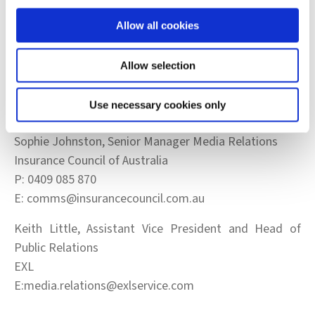
d’informations sur
www.exlservice.com
Allow all cookies
Media Contacts:
Safia Danger
Allow selection
Public Relations Europe
Shift Technology
Use necessary cookies only
safia.danger@shift-technology.com
Sophie Johnston, Senior Manager Media Relations
Insurance Council of Australia
P: 0409 085 870
E: comms@insurancecouncil.com.au
Keith Little, Assistant Vice President and Head of
Public Relations
EXL
E:media.relations@exlservice.com