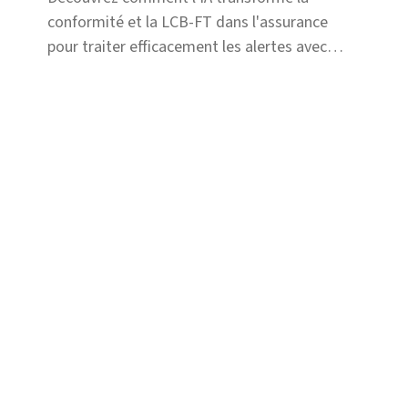
conformité et la LCB-FT dans l'assurance
pour traiter efficacement les alertes avec
l'expertise de Shift.
Solutions
Fraude
Risque et Conformité